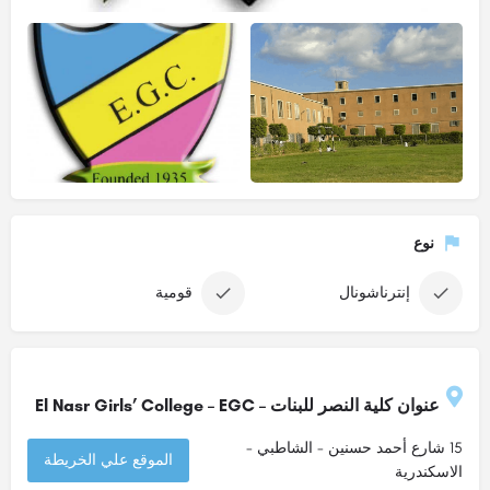
نوع
إنترناشونال
قومية
عنوان كلية النصر للبنات – El Nasr Girls’ College – EGC
15 شارع أحمد حسنين - الشاطبي -
الموقع علي الخريطة
الاسكندرية