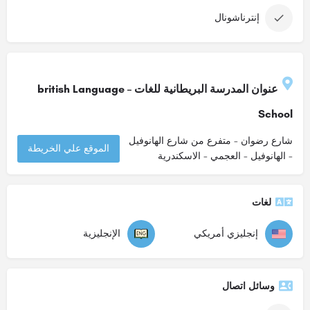
إنترناشونال
عنوان المدرسة البريطانية للغات – british Language
School
شارع رضوان - متفرع من شارع الهانوفيل
الموقع علي الخريطة
- الهانوفيل - العجمي - الاسكندرية
لغات
إنجليزي أمريكي
الإنجليزية
وسائل اتصال