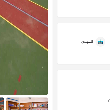
التمهيدي
C