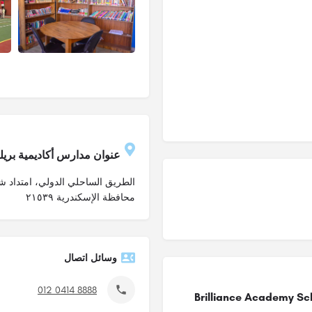
عنوان مدارس أكاديمية بريليانس – ademy School – BLS
محافظة الإسكندرية ٢١٥٣٩
وسائل اتصال
012 0414 8888
دارس أكاديمية بريليانس – Brilliance Academy School –