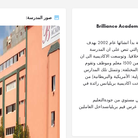
صور المدرسة:
أكاديمية بريليانس هي أكبر مجموعة مدارس في الإسكندرية بدأ انشائها عام 2002 بهدف
 والتي تنص على ان المدرسة
لاقيا. وتوسعت الاكاديمية الى ان
اصبحت تضم داخلها 5 حرم تعليمي ويعمل بالأكاديمية أكثر من 1500 معلم وموظف وتقوم
750 طالب في مدارسها المختلفة; وتتمثل تلك المدارس
ة: الأمريكية والبريطانية) من
حت اكاديمية بريليانس رائدة في
ي مستوي من جودةالتعليم
 غرس قيم بريليانسداخل العاملين