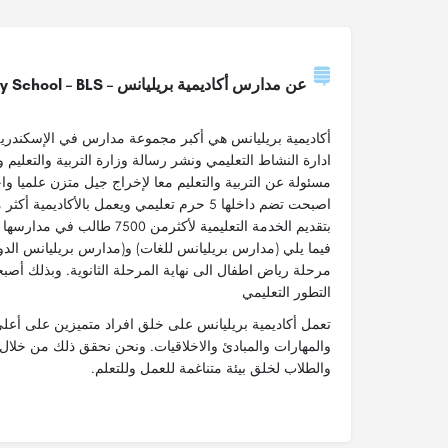
عن مدارس أكاديمية بريليانس – Brilliance Academy School – BLS
ادارة النشاط التعليمي ونشر رسالة وزارة التربية والتعليم
مسئولة عن التربية والتعليم معا لإخراج جيل متزن علميا واخ
بتقديم الخدمة التعليمية لأكثرمن 0
فيما يلي (مدارس بريليانس للغات) و(مدارس بريليانس الدولي
مرحلة رياض اطفال الى نهاية المرحلة الثانوية. وبذلك أصب
التطور التعليمي
تعمل أكاديمية بريليانس على خلق افراد متميزين على أعل
والمهارات والمبادئ والاخلاقيات. ونحن نحقق ذلك من خلال
والطلاب لخلق بيئة متناغمة للعمل وللتعلم.