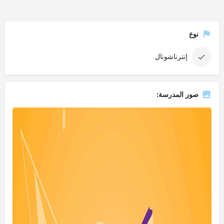
نوع
إنترناشونال
صور المدرسة: