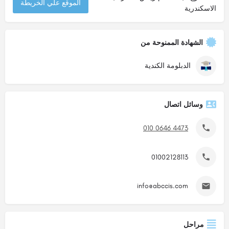
الموقع علي الخريطة
الاسكندرية
الشهادة الممنوحة من
الدبلومة الكندية
وسائل اتصال
010 0646 4473
01002128113
info@abccis.com
مراحل