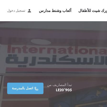
رك شيت للأطفال
ألعاب وشنط مدارس
تسجيل دخول
تبدأ المصاريف من
اتصل بالمدرسة
LE
20٬905