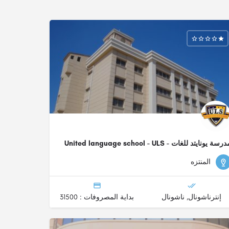
رسة يونايتد للغات - United language school - ULS
الدبلومة الأمريكية, الشهادة البريطانية - (IG), ثانوية عامة
المنتزه
مصرية
إنترناشونال, ناشونال
بداية المصروفات : 31500