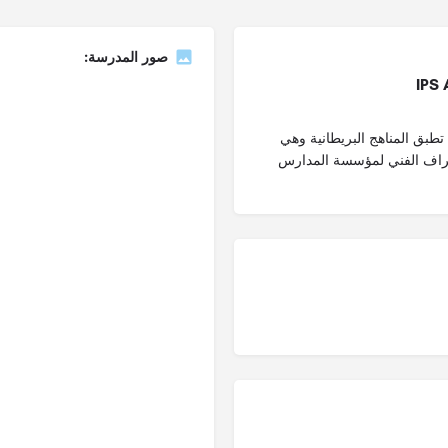
صور المدرسة:
لية بالاسكندرية - IPS Alex مدارس تطبق المناهج البريطانية وهي
إشراف الفني لمؤسسة المدارس