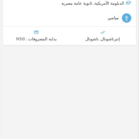
الدبلومة الأمريكية, ثانوية عامة مصرية
ميامي
إنترناشونال, ناشونال
بداية المصروفات : 19310